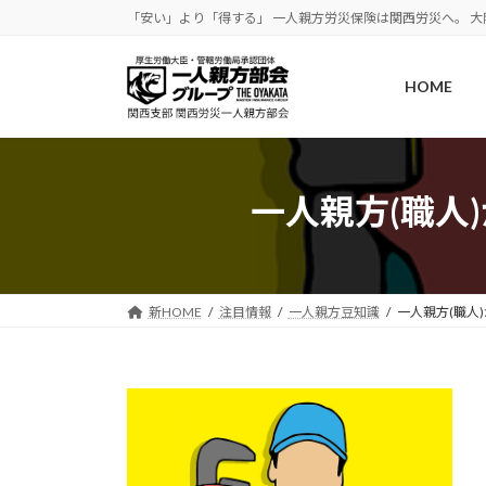
コ
ナ
「安い」より「得する」 一人親方労災保険は関西労災へ。 
ン
ビ
テ
ゲ
HOME
ン
ー
ツ
シ
へ
ョ
ス
ン
キ
に
一人親方(職人
ッ
移
プ
動
新HOME
注目情報
一人親方豆知識
一人親方(職人