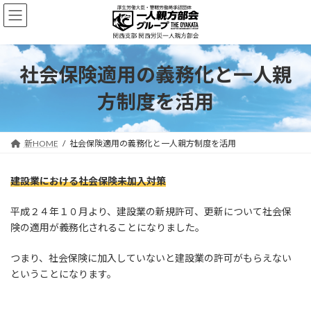
コ
ナ
ン
ビ
テ
ゲ
ン
ー
ツ
シ
社会保険適用の義務化と一人親
へ
ョ
ス
ン
方制度を活用
キ
に
ッ
移
プ
動
新HOME
社会保険適用の義務化と一人親方制度を活用
建設業における社会保険未加入対策
平成２４年１０月より、建設業の新規許可、更新について社会保
険の適用が義務化されることになりました。
つまり、社会保険に加入していないと建設業の許可がもらえない
ということになります。